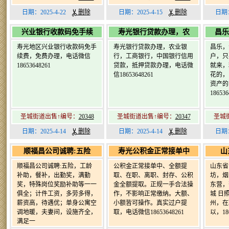
日期：2025-4-22
删除
日期：2025-4-15
删除
日期：
兴业银行收款码免手续
寿光银行贷款办理，农
昌乐
寿光地区兴业银行收款码免手
寿光银行贷款办理，农业银
昌乐，
续费，免费办理，电话微信
行，工商银行，中国银行信用
户，只
18653648261
贷款，抵押贷款办理，电话微
就来，
信18653648261
花的，
资产的
1865
圣城街道出售↑编号：
20348
圣城街道出售↑编号：
20347
圣城
日期：2025-4-14
删除
日期：2025-4-14
删除
日期：
顺福昌公司诚聘:五险
寿光公积金正常接单中
山
顺福昌公司诚聘:五险，工龄
公积金正常接单中、全额提
山东省
补助，餐补，出勤奖，满勤
取、在职、离职、封存、公积
坊，烟
奖，特殊岗位奖励补助等一一
金全额提取。正规一手合法操
东营，
俱全；计件工资，多劳多得，
作，不影响正常缴纳。大额、
城 日
薪资高，待遇优；单身公寓空
小额皆可操作。真实过户提
州，在
调地暖，夫妻间，设施齐全，
取，电话微信18653648261
以，186
满足一