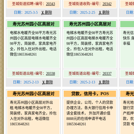
圣城街道招聘↑编号：
20343
圣城街道收购↑编号：
20342
圣城
日期：2025-3-5
删除
日期：2025-2-25
删除
日期：
寿光苏州园小区高层对
寿光苏州园小区高层对
电梯水电暖齐全98平方寿光苏
电梯水电暖齐全98平方寿光苏
寿光信
州园小区高层电梯水电暖齐全
州园小区高层电梯水电暖齐全
快乐 
98平方，简装修，家具家电齐
98平方，简装修，家具家电齐
幸福
全，拎包入住对外出租，电话
全，拎包入住对外出租，电话
微信18653648261
微信18653648261
圣城街道出租↑编号：
20338
圣城街道出租↑编号：
20337
圣城
日期：2025-2-13
删除
日期：2025-2-13
删除
日期：
寿光苏州园小区高层对
贷款，信用卡，POS
寿光
寿光苏州园小区高层对外出
提供企业，公司，个人的贷款
寿光地
租.电梯水电暖齐全98平方，
办理方法，各大银行信用卡申
银行贷
简装修，家具家电齐全，拎包
请全套技术， 外加开通价值
产抵押
入住对外出租，电话微信
8888元的在线申请平电话
款，农
18653648261
18653648261
贷款 电