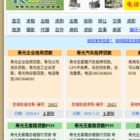
首页
求租
出租
求购
出售
收购
转让
交换
求职
旅游
摄影
代理
合作
商机
求助
启事
商家
娱乐
如何发布信息？
如何固定在前
寿光企业信用贷款
寿光汽车抵押贷款
寿光企业信用贷款，寿光公司
寿光无套路汽车抵押贷款。
商用车
流水贷款，寿光加工企业贷
GPS不收费，无任何杂费，无
可以联系
款，寿光供应链贷款，电话微
流量费。电话18653648261
0558
信18653648261
圣城街道出售↑编号：
20422
圣城街道求购↑编号：
20421
其他
日期：2026-8-1
删除
日期：2026-7-22
删除
日期：
寿光无套路贷款POS
寿光无套路贷款POS
企
寿光无套路办理银行贷款 寿
寿光无套路办理银行贷款 寿
寿光企