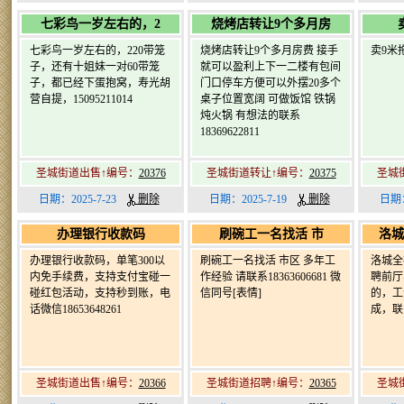
七彩鸟一岁左右的，2
烧烤店转让9个多月房
七彩鸟一岁左右的，220带笼
烧烤店转让9个多月房费 接手
卖9米拖
子，还有十姐妹一对60带笼
就可以盈利上下一二楼有包间
子，都已经下蛋抱窝，寿光胡
门口停车方便可以外摆20多个
营自提，15095211014
桌子位置宽阔 可做饭馆 铁锅
炖火锅 有想法的联系
18369622811
圣城街道出售↑编号：
20376
圣城街道转让↑编号：
20375
圣城
日期：2025-7-23
删除
日期：2025-7-19
删除
日期：
办理银行收款码
刷碗工一名找活 市
洛城
办理银行收款码，单笔300以
刷碗工一名找活 市区 多年工
洛城全
内免手续费，支持支付宝碰一
作经验 请联系18363606681 微
聘前厅
碰红包活动，支持秒到账，电
信同号[表情]
的，工资
话微信18653648261
成，联系
圣城街道出售↑编号：
20366
圣城街道招聘↑编号：
20365
圣城