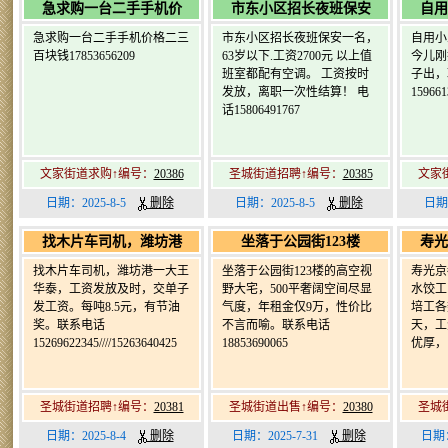
急求购一台二手手机价
市东小区招长夜班保安
自用
急求购一台二手手机价格二三
市东小区招长夜班保安一名，
自用小
百块钱17853656209
63岁以下.工资2700元 以上值
今儿刚
班室都配有空调。 工资按时
子出，联
发放，离职一次性结算！ 电
159661
话15806491767
文家街道求购↑编号：
20386
圣城街道招聘↑编号：
20385
文家
日期：2025-8-5
删除
日期：2025-8-5
删除
日期
找木片车司机，潍坊港
坐落于公园街123楼
寿光
找木片车司机，潍坊港一大王
坐落于公园街123楼的高空视
寿光京
华泰，工资发放及时，交单子
野大宅，500平奢阔空间尽显
水饺工
发工资。每吨8.5元，有节油
气度，年租金仅9万，性价比
培工各
奖。联系电话
不言而喻。联系电话
天，工
15269622345////15263640425
18853690065
优厚，电
圣城街道招聘↑编号：
20381
圣城街道出售↑编号：
20380
圣城
日期：2025-8-4
删除
日期：2025-7-31
删除
日期：