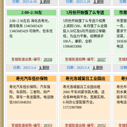
日期：2025-6-18
删除
日期：2025-5-28
删除
日期：
2:00~2:30左
5月份开始饿了么专送
市里
2:00~2:30左右 海化去寿光，
5月份开始饿了么专送介绍费
市里银
跟车联系 13465685429
上调到1500，本月饿了么全国
一名，
13465685429 可捎件。包车优
投入50亿及6月开战后订单翻
要求干
先
倍，为运力平衡，招聘骑手
凉菜，
100人，兼职，全职
1836
15964033006
电话
圣城街道出售↑编号：
20358
圣城街道招聘↑编号：
20357
圣城
日期：2025-5-4
删除
日期：2025-5-4
删除
日期
寿光汽车低价保险
寿光洛城留吕工业园出
寿
寿光汽车低价保险，汽车强
寿光洛城留吕工业园出租
寿光市
险，车损险，三者险，财产
2000 平车间紧邻昌大路，适
的水果
险，审车一条龙服务。电话微
合各种电商平台，宽敞实用，
接手可盈
信18653648261
6 间办公室配套齐全。
询电话
13721987888
圣城街道收购↑编号：
20353
圣城街道出租↑编号：
20352
圣城