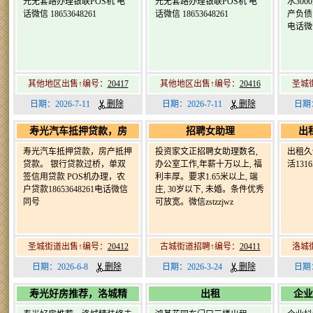
光无套路办理银联POS机 电
光无套路办理银联POS机 电
水30
话微信 18653648261
话微信 18653648261
产负债
电话微信
其他地区出售↑编号：
20417
其他地区出售↑编号：
20416
圣城
日期：2026-7-11
删除
日期：2026-7-11
删除
日期：
寿光汽车抵押贷款，房
招聘女助理
出
寿光汽车抵押贷款，房产抵押
投资家文正招聘女助理数名,
出租久
贷款。 银行贷款过桥，单双
办公室工作,年薪十万以上, 福
活1316
签信用贷款 POS机办理，农
利丰厚。要求1.65米以上, 端
户贷款18653648261电话微信
庄, 30岁以下, 未婚。条件优秀
同号
可放宽。微信zstzzjwz
圣城街道出售↑编号：
20412
古城街道招聘↑编号：
20411
洛城
日期：2026-6-8
删除
日期：2026-3-24
删除
日期：
寿光好房推荐，洛城精
出租
企业