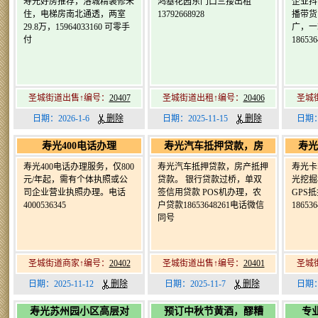
寿光好房推荐，洛城精装修未
鸿基花园东门口三搂出租
企业抖
住，电梯房南北通透，两室
13792668928
播带货
29.8万，15964033160 可零手
广，一
付
186536
圣城街道出售↑编号：
20407
圣城街道出租↑编号：
20406
圣城
日期：2026-1-6
删除
日期：2025-11-15
删除
日期：
寿光400电话办理
寿光汽车抵押贷款，房
寿光
寿光400电话办理服务，仅800
寿光汽车抵押贷款，房产抵押
寿光卡
元/年起，需有个体执照或公
贷款。 银行贷款过桥，单双
光挖掘
司企业营业执照办理。电话
签信用贷款 POS机办理，农
GPS
4000536345
户贷款18653648261电话微信
186536
同号
圣城街道商家↑编号：
20402
圣城街道出售↑编号：
20401
圣城
日期：2025-11-12
删除
日期：2025-11-7
删除
日期：
寿光苏州园小区高层对
预订中秋节黄酒，醪糟
专