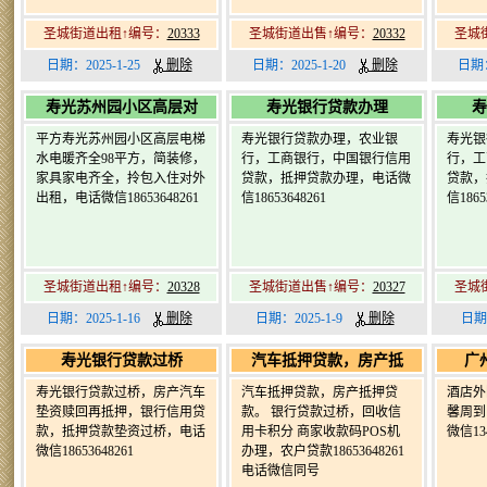
圣城街道出租↑编号：
20333
圣城街道出售↑编号：
20332
圣城
日期：2025-1-25
删除
日期：2025-1-20
删除
日期：
寿光苏州园小区高层对
寿光银行贷款办理
寿
平方寿光苏州园小区高层电梯
寿光银行贷款办理，农业银
寿光银
水电暖齐全98平方，简装修，
行，工商银行，中国银行信用
行，工
家具家电齐全，拎包入住对外
贷款，抵押贷款办理，电话微
贷款，
出租，电话微信18653648261
信18653648261
信1865
圣城街道出租↑编号：
20328
圣城街道出售↑编号：
20327
圣城
日期：2025-1-16
删除
日期：2025-1-9
删除
日期
寿光银行贷款过桥
汽车抵押贷款，房产抵
广
寿光银行贷款过桥，房产汽车
汽车抵押贷款，房产抵押贷
酒店外
垫资赎回再抵押，银行信用贷
款。 银行贷款过桥，回收信
馨周到
款，抵押贷款垫资过桥，电话
用卡积分 商家收款码POS机
微信134
微信18653648261
办理，农户贷款18653648261
电话微信同号