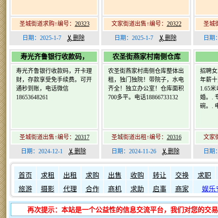
圣城街道求购↑编号：
20323
文家街道出售↑编号：
20322
圣城
日期：2025-1-7
删除
日期：2025-1-7
删除
日期：
寿光齐鲁银行收款码，
农圣街燕家村南侧仓库
寿光齐鲁银行收款码，开卡理
农圣街燕家村南侧仓库整体出
招聘女
财，存款享受免手续费。可开
租，独门独院！带院子，水电
年薪十
通秒到账，电话微信
齐全！独立办公室！仓库面积
1.65
18653648261
700多平。电话18866733132
婚。.
碗。. 电
圣城街道出售↑编号：
20317
圣城街道出租↑编号：
20316
文家
日期：2024-12-1
删除
日期：2024-11-26
删除
日期：
如何发布信息？
如何固定在前
首页
求租
出租
求购
出售
收购
转让
交换
求职
旅游
摄影
代理
合作
商机
求助
启事
商家
娱乐
再次提示：本站是一个公益性的信息交流平台，我们对您的交易