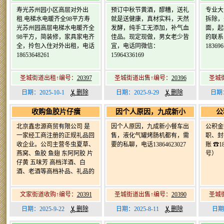
寿光苏州园小区高层对外出
预订中秋节黄酒，醪糟，送礼
专业大
租.电梯水电暖齐全98平方寿
就是送健康，真材实料，天然
拆除，
光苏州园高层电梯水电暖齐全
发酵，纯手工无添加，补气血
面，起
98平方，简装修，家具家电齐
佳品。现定现做，男女老少皆
的联系
全，拎包入住对外出租，电话
宜，电话同微信：
183696
18653648261
15964336169
圣城街道出租↑编号：
20397
圣城街道出售↑编号：
20396
圣城
日期：2025-10-1
删除
日期：2025-9-29
删除
日期：
收购鱼胶片仔癀
因个人原因，九成新小
公
北京鑫忠源商贸有限公司 是
因个人原因，九成新小餐车出
公积金
一家经工商注册的正规礼品回
售，液化气罐烤肠机都有，需
职、封
收企业。公司主营冬虫夏草、
要的私聊，电话13864623027
账 ☎1
燕窝、鱼胶 鱼翅 东阿阿胶 片
号）
仔黄 五味芳 高档洋酒、白
酒、老酒等高档补品、礼品的
文家街道收购↑编号：
20391
圣城街道出售↑编号：
20390
圣城
日期：2025-9-22
删除
日期：2025-8-11
删除
日期