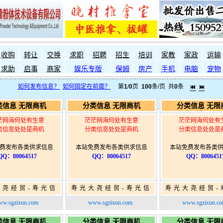
收购
转让
交换
求职
招聘
招生
培训
家教
家政
运输
求助
启事
商家
娱乐专版
保姆
房产
手机
电脑
宠物
如何发布信息？
如何固定在前面？
第
1
/
0
页
100
条/页 共
0
条
类信息 无限商机
分类信息 无限商机
分类信息 无限
茫网海何处有生意
茫茫网海何处有生意
茫茫网海何处有
类信息处处是商机
分类信息处处是商机
分类信息处处是
费发布各类供求信息
本站免费发布各类供求信息
本站免费发布各类
QQ：80064517
QQ：80064517
QQ：8006451
大尧经贸-寿光信
寿光大尧经贸-寿光信
寿光大尧经贸-
免费信息发布网-
息网-免费信息发布网-
息网-免费信息
w.sgzixun.com
www.sgzixun.com
www.sgzixun.c
寿光广告发布
寿光广告发布
寿光广告发
类信息 无限商机
分类信息 无限商机
分类信息 无限