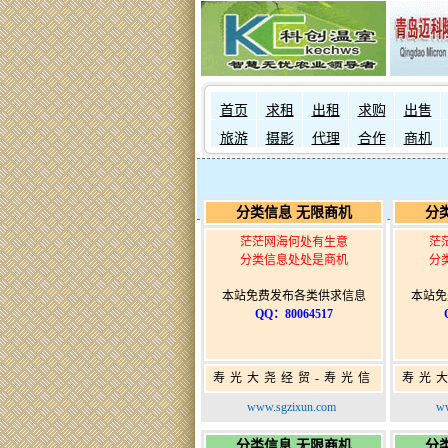
首页
求租
出租
求购
出售
旅游
摄影
代理
合作
商机
分类信息 无限商机
分
茫茫网海何处有生意
茫
分类信息处处是商机
分
本站免费发布各类供求信息
本站免
QQ：80064517
寿光大尧经贸-寿光信
寿光
息网-免费信息发布网-
息网-
www.sgzixun.com
ww
寿光广告发布
分类信息 无限商机
分