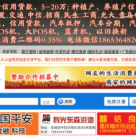
商家导航：
歌厅酒吧
|
装饰装修
|
外卖外送
|
餐饮美食
|
婚庆礼仪
|
美容美发
|
广告报
永久公益性的信息交流平台，我们对您的交易不做担保！建议大家当面交易，交易前请
全部