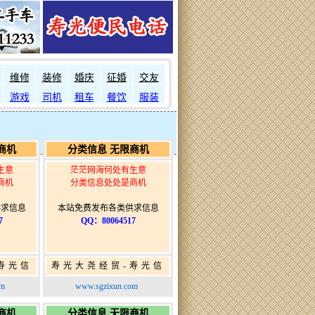
维修
装修
婚庆
征婚
交友
游戏
司机
租车
餐饮
服装
商机
分类信息 无限商机
生意
茫茫网海何处有生意
商机
分类信息处处是商机
供求信息
本站免费发布各类供求信息
7
QQ：80064517
寿光信
寿光大尧经贸-寿光信
发布网-
息网-免费信息发布网-
om
www.sgzixun.com
布
寿光广告发布
商机
分类信息 无限商机