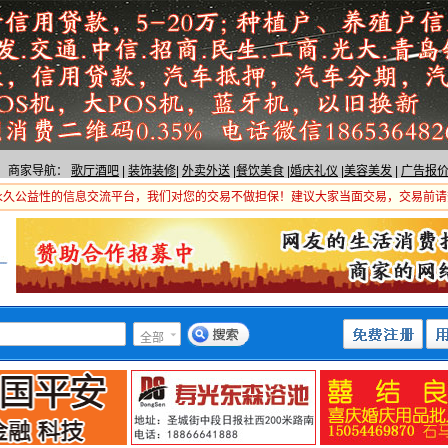
商家导航：
歌厅酒吧
|
装饰装修
|
外卖外送
|
餐饮美食
|
婚庆礼仪
|
美容美发
|
广告报
永久公益性的信息交流平台，我们对您的交易不做担保！建议大家当面交易，交易前请
全部