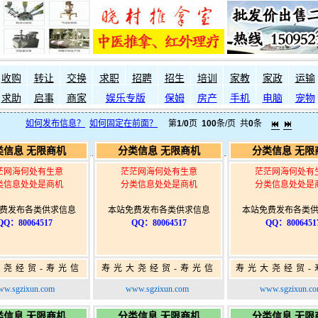
收购
转让
交换
求职
招聘
招生
培训
家教
家政
运输
求助
启事
商家
娱乐专版
保姆
房产
手机
电脑
宠物
如何发布信息？
如何固定在前面？
第
1
/
0
页
100
条/页 共
0
条
类信息 无限商机
分类信息 无限商机
分类信息 无限
茫网海何处有生意
茫茫网海何处有生意
茫茫网海何处有
类信息处处是商机
分类信息处处是商机
分类信息处处是
费发布各类供求信息
本站免费发布各类供求信息
本站免费发布各类
QQ：80064517
QQ：80064517
QQ：8006451
大尧经贸-寿光信
寿光大尧经贸-寿光信
寿光大尧经贸-
免费信息发布网-
息网-免费信息发布网-
息网-免费信息
w.sgzixun.com
www.sgzixun.com
www.sgzixun.c
寿光广告发布
寿光广告发布
寿光广告发
类信息 无限商机
分类信息 无限商机
分类信息 无限