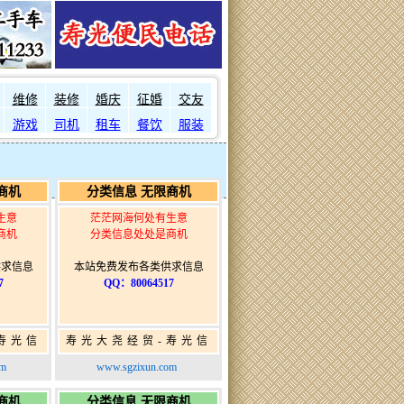
维修
装修
婚庆
征婚
交友
游戏
司机
租车
餐饮
服装
商机
分类信息 无限商机
生意
茫茫网海何处有生意
商机
分类信息处处是商机
供求信息
本站免费发布各类供求信息
7
QQ：80064517
寿光信
寿光大尧经贸-寿光信
发布网-
息网-免费信息发布网-
om
www.sgzixun.com
布
寿光广告发布
商机
分类信息 无限商机