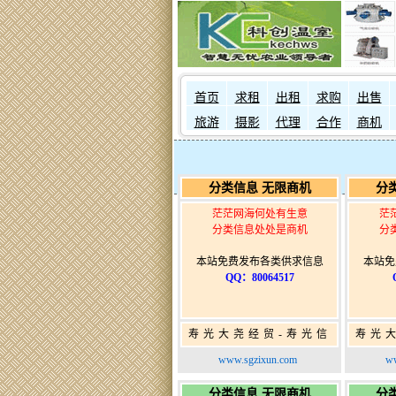
首页
求租
出租
求购
出售
旅游
摄影
代理
合作
商机
分类信息 无限商机
分
茫茫网海何处有生意
茫
分类信息处处是商机
分
本站免费发布各类供求信息
本站免
QQ：80064517
寿光大尧经贸-寿光信
寿光
息网-免费信息发布网-
息网-
www.sgzixun.com
ww
寿光广告发布
分类信息 无限商机
分