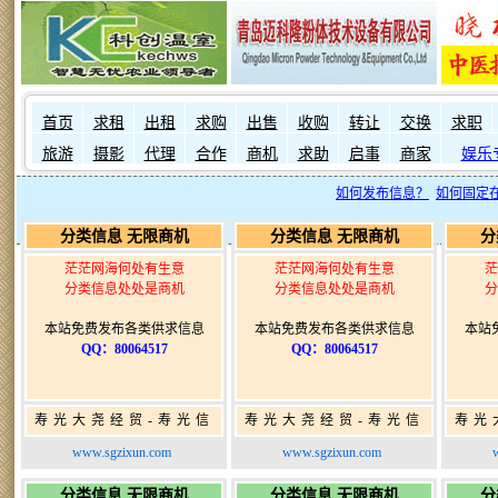
首页
求租
出租
求购
出售
收购
转让
交换
求职
旅游
摄影
代理
合作
商机
求助
启事
商家
娱乐
如何发布信息？
如何固定
分类信息 无限商机
分类信息 无限商机
分
茫茫网海何处有生意
茫茫网海何处有生意
茫
分类信息处处是商机
分类信息处处是商机
分
本站免费发布各类供求信息
本站免费发布各类供求信息
本站
QQ：80064517
QQ：80064517
寿光大尧经贸-寿光信
寿光大尧经贸-寿光信
寿光
息网-免费信息发布网-
息网-免费信息发布网-
息网
www.sgzixun.com
www.sgzixun.com
寿光广告发布
寿光广告发布
分类信息 无限商机
分类信息 无限商机
分