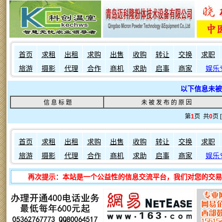
首页
求租
出租
求购
出售
收购
转让
交换
求职
旅游
摄影
代理
合作
商机
求助
启事
商家
娱乐
以下信息未被
信 息 标 题
未 被 发 布 的 原 因
第
1
页 共
0
页 
首页
求租
出租
求购
出售
收购
转让
交换
求职
旅游
摄影
代理
合作
商机
求助
启事
商家
娱乐
再次提示：本站是一个公益性的信息交流平台，我们对您的交易